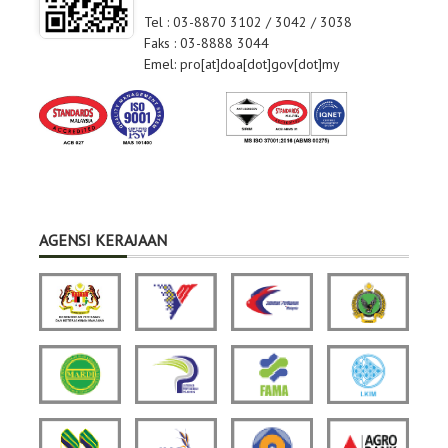
Tel : 03-8870 3102 / 3042 / 3038
Faks : 03-8888 3044
Emel: pro[at]doa[dot]gov[dot]my
AGENSI KERAJAAN