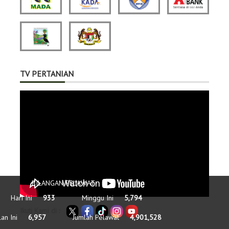
TV PERTANIAN
BILANGAN PELAWAT
Hari Ini
933
Minggu Ini
5,794
Ikuti Kami di :
an Ini
6,957
Jumlah Pelawat
4,901,528