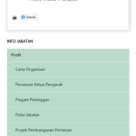
INFO JABATAN
Profil
Carta Organisasi
Perutusan Ketua Pengarah
Piagam Pelanggan
Polisi Jabatan
Projek Pembangunan Pertanian