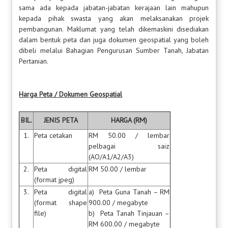
sama ada kepada jabatan-jabatan kerajaan lain mahupun
kepada pihak swasta yang akan melaksanakan projek
pembangunan. Maklumat yang telah dikemaskini disediakan
dalam bentuk peta dan juga dokumen geospatial yang boleh
dibeli melalui Bahagian Pengurusan Sumber Tanah, Jabatan
Pertanian.
Harga Peta / Dokumen Geospatial
BIL.
JENIS PETA
HARGA (RM)
1.
Peta cetakan
RM 50.00 / lembar
pelbagai saiz
(AO/A1/A2/A3)
2.
Peta digital
RM 50.00 / lembar
(format jpeg)
3.
Peta digital
a) Peta Guna Tanah – RM
(format shape
900.00 / megabyte
file)
b) Peta Tanah Tinjauan –
RM 600.00 / megabyte