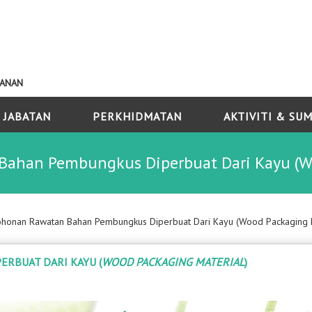
KANAN
 JABATAN
PERKHIDMATAN
AKTIVITI & SU
ahan Pembungkus Diperbuat Dari Kayu (Wo
honan Rawatan Bahan Pembungkus Diperbuat Dari Kayu (Wood Packaging M
RBUAT DARI KAYU (
WOOD PACKAGING MATERIAL
)