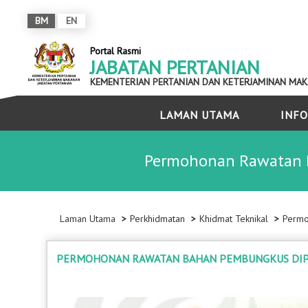
BM
EN
Portal Rasmi
JABATAN PERTANIAN
KEMENTERIAN PERTANIAN DAN KETERJAMINAN MA
LAMAN UTAMA
INFO
Permohonan Rawatan B
Laman Utama
Perkhidmatan
Khidmat Teknikal
Permo
PERMOHONAN RAWATAN BAHAN PEMBUNGKUS DIPE