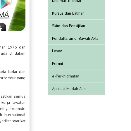
Khidmat Teknikal
Kursus dan Latihan
Skim dan Pensijilan
Pendaftaran di Bawah Akta
uhan 1976 dan
Lesen
rada di dalam
Permit
pada kadar dan
e-Perkhidmatan
 prosedur yang
Aplikasi Mudah Alih
mastikan semua
-kerja rawatan
ethyl bromide
 International
rikat-syarikat