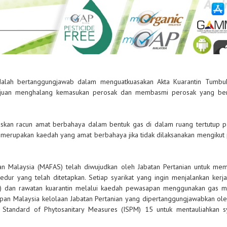
 adalah bertanggungjawab dalam menguatkuasakan Akta Kuarantin Tumb
tujuan menghalang kemasukan perosak dan membasmi perosak yang be
skan racun amat berbahaya dalam bentuk gas di dalam ruang tertutup 
 merupakan kaedah yang amat berbahaya jika tidak dilaksanakan mengikut
an Malaysia (MAFAS) telah diwujudkan oleh Jabatan Pertanian untuk me
ur yang telah ditetapkan. Setiap syarikat yang ingin menjalankan kerja
) dan rawatan kuarantin melalui kaedah pewasapan menggunakan gas m
apan Malaysia kelolaan Jabatan Pertanian yang dipertanggungjawabkan oleh
l Standard of Phytosanitary Measures (ISPM) 15 untuk mentauliahkan sya