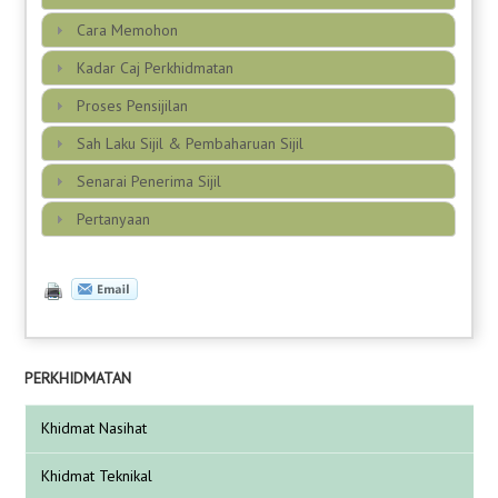
Cara Memohon
Kadar Caj Perkhidmatan
Proses Pensijilan
Sah Laku Sijil & Pembaharuan Sijil
Senarai Penerima Sijil
Pertanyaan
PERKHIDMATAN
Khidmat Nasihat
Khidmat Teknikal