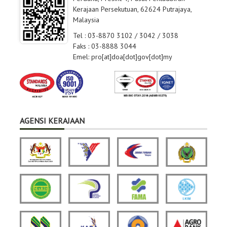
Kerajaan Persekutuan, 62624 Putrajaya,
Malaysia
Tel : 03-8870 3102 / 3042 / 3038
Faks : 03-8888 3044
Emel: pro[at]doa[dot]gov[dot]my
AGENSI KERAJAAN