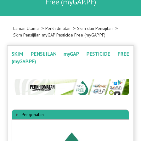
Free (myGAP.PF)
Laman Utama
Perkhidmatan
Skim dan Pensijilan
Skim Pensijilan myGAP Pesticide Free (myGAP.PF)
SKIM PENSIJILAN myGAP PESTICIDE FREE
(myGAP.PF)
Pengenalan