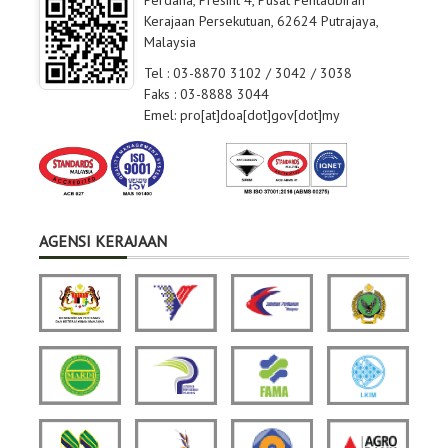
Perdana, Presint 4, Pusat Pentadbiran
Kerajaan Persekutuan, 62624 Putrajaya,
Malaysia
Tel : 03-8870 3102 / 3042 / 3038
Faks : 03-8888 3044
Emel: pro[at]doa[dot]gov[dot]my
AGENSI KERAJAAN