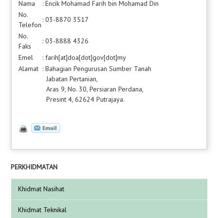
Nama
: Encik Mohamad Farih bin Mohamad Din
No.
: 03-8870 3517
Telefon
No.
: 03-8888 4326
Faks
Emel
: farih[at]doa[dot]gov[dot]my
Alamat
: Bahagian Pengurusan Sumber Tanah
Jabatan Pertanian,
Aras 9, No. 30, Persiaran Perdana,
Presint 4, 62624 Putrajaya.
PERKHIDMATAN
Khidmat Nasihat
Khidmat Teknikal