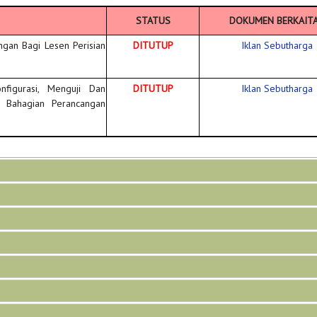
STATUS
DOKUMEN BERKAIT
gan Bagi Lesen Perisian
DITUTUP
Iklan Sebutharga
figurasi, Menguji Dan
DITUTUP
Iklan Sebutharga
i Bahagian Perancangan