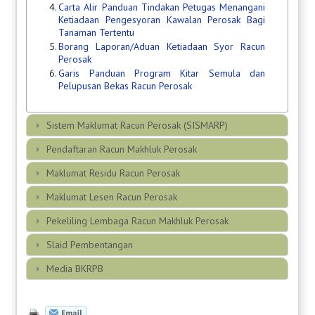
4.
Carta Alir Panduan Tindakan Petugas Menangani
Ketiadaan Pengesyoran Kawalan Perosak Bagi
Tanaman Tertentu
5.
Borang Laporan/Aduan Ketiadaan Syor Racun
Perosak
6.
Garis Panduan Program Kitar Semula dan
Pelupusan Bekas Racun Perosak
Sistem Maklumat Racun Perosak (SISMARP)
Pendaftaran Racun Makhluk Perosak
Maklumat Residu Racun Perosak
Maklumat Lesen Racun Perosak
Pekeliling Lembaga Racun Makhluk Perosak
Slaid Pembentangan
Media BKRPB