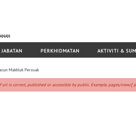
KANAN
 JABATAN
PERKHIDMATAN
AKTIVITI & SU
acun Makhluk Perosak
f url is correct, published or accessible by public. Example, pages/view/{ p